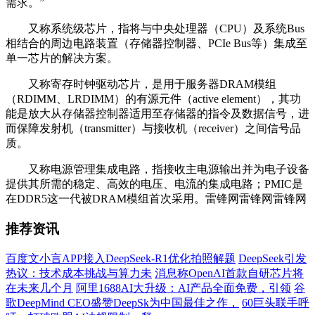
需求。”
又称系统级芯片，指将与中央处理器（CPU）及系统Bus
相结合的周边电路装置（存储器控制器、PCIe Bus等）集成至
单一芯片的解决方案。
又称寄存时钟驱动芯片，是用于服务器DRAM模组
（RDIMM、LRDIMM）的有源元件（active element），其功
能是放大从存储器控制器适用至存储器的指令及数据信号，进
而保障发射机（transmitter）与接收机（receiver）之间信号品
质。
又称电源管理集成电路，指接收主电源输出并为电子设备
提供其所需的稳定、高效的电压、电流的集成电路；PMIC是
在DDR5这一代被DRAM模组首次采用。雷锋网雷锋网雷锋网
推荐资讯
百度文小言APP接入DeepSeek-R1优化拍照解题
DeepSeek引发
热议：技术成本挑战与算力未
消息称OpenAI首款自研芯片将
在未来几个月
阿里1688AI大升级：AI产品全面免费，引领
谷
歌DeepMind CEO盛赞DeepSk为中国最佳之作，
60巨头联手呼