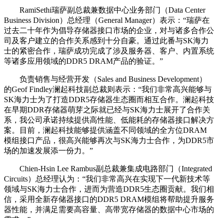
RamiSethi瑞萨副总裁兼数据中心业务部门（Data Center
Business Division）总经理（General Manager）表示：“瑞萨在
过去二十年作为倡导存储器接口市场的企业，对与诸多合作公
司及客户建立的合作关系感到十分自豪。通过此番与SK海力
士的紧密合作，瑞萨成功完成了涉及服务器、客户、内置系统
等诸多应用领域的DDR5 DRAM产品的验证。”
负责销售与经营开发（Sales and Business Development）
的Geof Findley澜起科技副总裁则表示：“我们非常高兴能够与
SK海力士为了打造DDR5存储器生态圈而相互合作。澜起科技
在早期DDR存储器萌芽之际就已经与SK海力士展开了合作关
系，我公司承诺持续提供高性能、低能耗的存储器接口解决方
案。目前，澜起科技能够提供涵盖不同领域的全方位DRAM
模组接口产品，很高兴能够再次与SK海力士合作，为DDR5市
场的加速发展添一份力。”
Chien-Hsin Lee Rambus副总裁兼集成电路部门（Integrated
Circuits）总经理认为：“我们非常高兴在实现下一代新技术等
领域与SK海力士合作，进而为营造DDR5生态圈贡献。我们相
信，采用全新存储器接口的DDR5 DRAM模组将帮助提升服务
器性能，并满足需要高容量、高带宽存储器的数据中心市场的