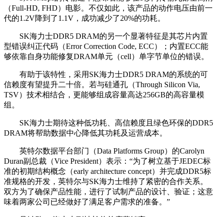
（Full-HD, FHD）电影。不仅如此，该产品的动作电压由前一
代的1.2V降到了1.1V，成功减少了20%的功耗。
SK海力士DDR5 DRAM的另一个显著特征是其芯片内置
型错误纠正代码（Error Correction Code, ECC）；内置ECC能
够依靠自身功能修复DRAM单元（cell）单字节单位的错误。
有助于该特性，采用SK海力士DDR5 DRAM的系统的可
信赖度有望提升二十倍。若与硅通孔（Through Silicon Via,
TSV）技术相结合，更能够组成容量高达256GB的高容量模
组。
SK海力士期待这种低功耗、高信赖度且绿色环保的DDR5
DRAM将帮助数据中心降低其功耗及运营成本。
英特尔数据平台部门（Data Platforms Group）的Carolyn
Duran副总裁（Vice President）表示：“为了树立基于JEDEC标
准的初期结构概念（early architecture concept）并完成DDR5标
准规格的开发，英特尔与SK海力士维持了紧密的合作关系。
双方为了确保产品性能，进行了试制产品的设计、验证；这意
味着两家公司已经做好了满足客户需求的准备。”