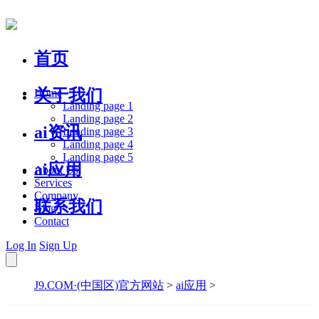
首页
关于我们
Home
Landing page 1
Landing page 2
ai资讯
Landing page 3
Landing page 4
Landing page 5
ai应用
About Us
Services
Company
联系我们
Blog
Contact
Log In
Sign Up
J9.COM·(中国区)官方网站
>
ai应用
>