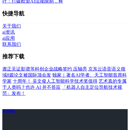
吁：打破欧盟AI法规限制，释
快捷导航
关于我们
ai资讯
ai应用
联系我们
推荐下载
龚正见证影谱等科创企业战略签约 压轴亮
京东云语音语义领
域8篇论文被国际顶会发
独家｜著名AI学者、天工智能首席科
学家
十周年！ 吴文俊人工智能科学技术奖值得
艺术真的专属
于人类吗？也许 AI 并不答应
「机器人自主定位导航技术规
范」发布！
关于我们