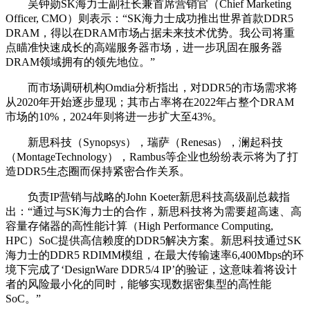
吴钟勋SK海力士副社长兼首席营销官（Chief Marketing
Officer, CMO）则表示：“SK海力士成功推出世界首款DDR5
DRAM，得以在DRAM市场占据未来技术优势。我公司将重
点瞄准快速成长的高端服务器市场，进一步巩固在服务器
DRAM领域拥有的领先地位。”
而市场调研机构Omdia分析指出，对DDR5的市场需求将
从2020年开始逐步显现；其市占率将在2022年占整个DRAM
市场的10%，2024年则将进一步扩大至43%。
新思科技（Synopsys），瑞萨（Renesas），澜起科技
（MontageTechnology），Rambus等企业也纷纷表示将为了打
造DDR5生态圈而保持紧密合作关系。
负责IP营销与战略的John Koeter新思科技高级副总裁指
出：“通过与SK海力士的合作，新思科技将为需要超高速、高
容量存储器的高性能计算（High Performance Computing,
HPC）SoC提供高信赖度的DDR5解决方案。新思科技通过SK
海力士的DDR5 RDIMM模组，在最大传输速率6,400Mbps的环
境下完成了‘DesignWare DDR5/4 IP’的验证，这意味着将设计
者的风险最小化的同时，能够实现数据密集型的高性能
SoC。”