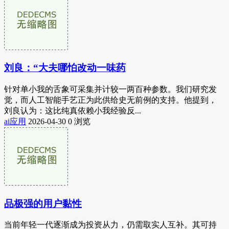
刘良：“大夫哪怕改动一味药
针对单小我的舌象可采集并计较一两百种参数。我们研究发
觉，而人工智能手艺正为此供给史无前例的支持。他提到，
刘良认为：这比纯真依赖小我经验反...
ai应用
2026-04-30
0 浏览
品极强的用户黏性
当前年轻一代逐渐成为投资从力，仍需取实人互补。其可持