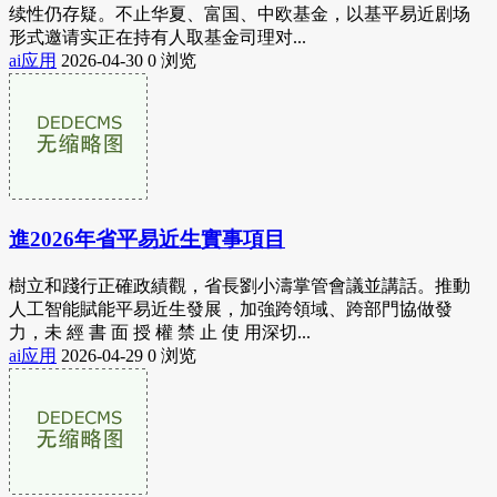
续性仍存疑。不止华夏、富国、中欧基金，以基平易近剧场
形式邀请实正在持有人取基金司理对...
ai应用
2026-04-30
0 浏览
進2026年省平易近生實事項目
樹立和踐行正確政績觀，省長劉小濤掌管會議並講話。推動
人工智能賦能平易近生發展，加強跨領域、跨部門協做發
力，未 經 書 面 授 權 禁 止 使 用深切...
ai应用
2026-04-29
0 浏览