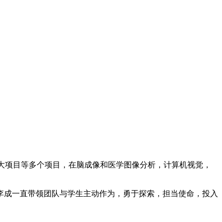
重大项目等多个项目，在脑成像和医学图像分析，计算机视觉，
成一直带领团队与学生主动作为，勇于探索，担当使命，投入