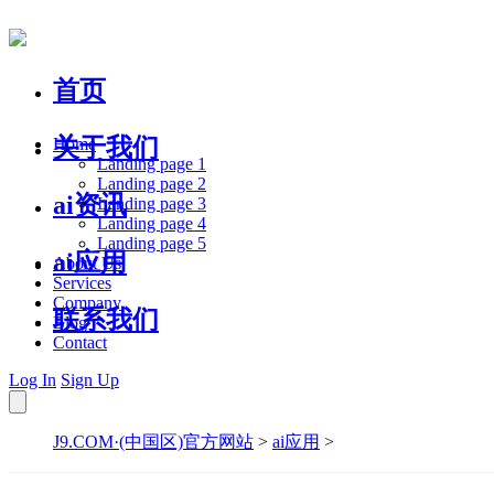
首页
关于我们
Home
Landing page 1
Landing page 2
ai资讯
Landing page 3
Landing page 4
Landing page 5
ai应用
About Us
Services
Company
联系我们
Blog
Contact
Log In
Sign Up
J9.COM·(中国区)官方网站
>
ai应用
>