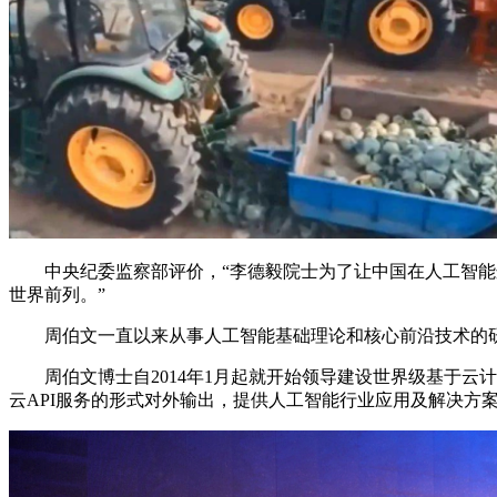
中央纪委监察部评价，“李德毅院士为了让中国在人工智能这
世界前列。”
周伯文一直以来从事人工智能基础理论和核心前沿技术的研
周伯文博士自2014年1月起就开始领导建设世界级基于云计算
云API服务的形式对外输出，提供人工智能行业应用及解决方