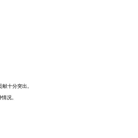
贡献十分突出。
种情况。