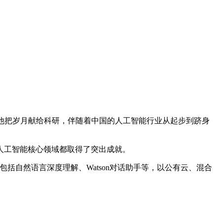
他把岁月献给科研，伴随着中国的人工智能行业从起步到跻身
人工智能核心领域都取得了突出成就。
包括自然语言深度理解、Watson对话助手等，以公有云、混合