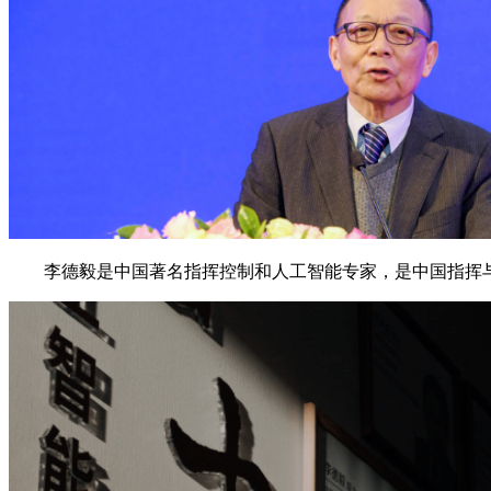
李德毅是中国著名指挥控制和人工智能专家，是中国指挥与