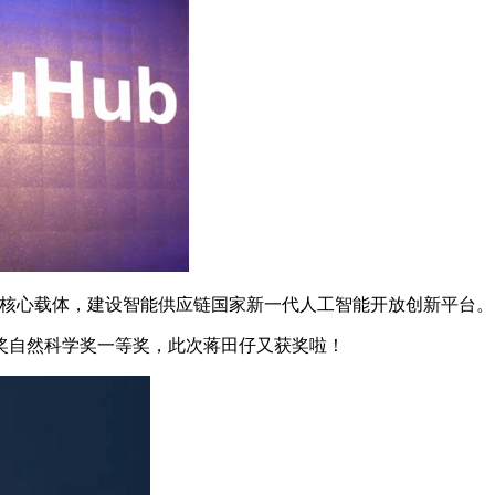
为核心载体，建设智能供应链国家新一代人工智能开放创新平台。
奖自然科学奖一等奖，此次蒋田仔又获奖啦！